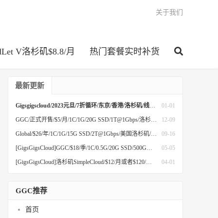
关于我们
dLet V洛杉矶$8.8/月
热门套餐实时补货
最新更新
Gigsgigscloud/2023元旦/7折循环/东京/香港/洛杉矶/线路丰富:移动CMI/联通9929/电信CN2GIA/日本软银
01-01
GGC/正式开售/$5/月/1C/1G/20G SSD/1T@1Gbps/洛杉矶/LAX-Global SimpleCloud 10Gbps KVM
12-09
Global/$26/年/1C/1G/15G SSD/2T@1Gbps/美国洛杉矶/普通线路
09-16
[GigsGigsCloud]GGC/$18/季/1C/0.5G/20G SSD/500G@200Mbps/洛杉矶/线路CN2GIA&CU VIP
05-05
[GigsGigsCloud]洛杉矶SimpleCloud/$12/月或者$120/年/1C/500M/20G/1T@1Gbps/洛杉矶电信CN2GIA混合联通9929/内含测评
04-01
GGC推荐
首页