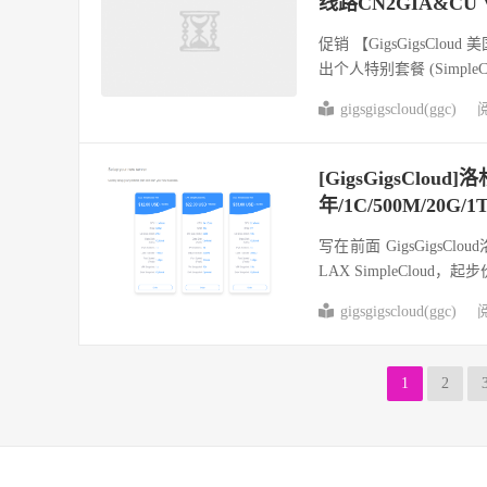
线路CN2GIA&CU 
促销 【GigsGigsClo
出个人特别套餐 (SimpleClou
gigsgigscloud(ggc)
阅
[GigsGigsCloud]
年/1C/500M/20
写在前面 GigsGig
LAX SimpleCloud，起
gigsgigscloud(ggc)
阅
1
2