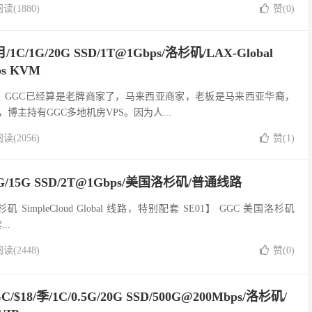
读(1880)
赞(
0
)
1C/1G/20G SSD/1T@1Gbps/洛杉矶/LAX-Global
ps KVM
Cloud、GGC已经算是老牌商家了，马来西亚商家，老板是马来西亚华裔，
博主持有GGC多地机房VPS。因为人...
读(2056)
赞(
1
)
C/1G/15G SSD/2T@1Gbps/美国洛杉矶/普通线路
国洛杉矶 SimpleCloud Global 线路，特别配套 SE01】 GGC 美国洛杉矶
..
读(2448)
赞(
0
)
GGC/$18/季/1C/0.5G/20G SSD/500G@200Mbps/洛杉矶/