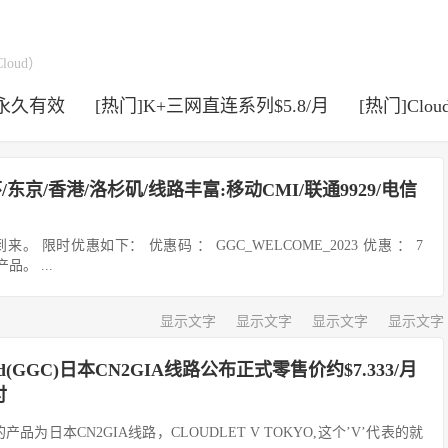
Cloud）
/永久有效
[热门]K+三网直连系列$5.8/月
[热门]Clou
/7折循环/东京/香港/洛杉矶/线路丰富:移动CMI/联通9929/电信
023 到来。 限时优惠如下： 优惠码 ： GGC_WELCOME_2023 优惠 ： 7
品。 ...
显示文字
显示文字
显示文字
显示文字
loud(GGC)日本CN2GIA线路公布正式零售价约$7.333/月
付
品为日本CN2GIA线路，CLOUDLET V TOKYO,这个’V’代表的就