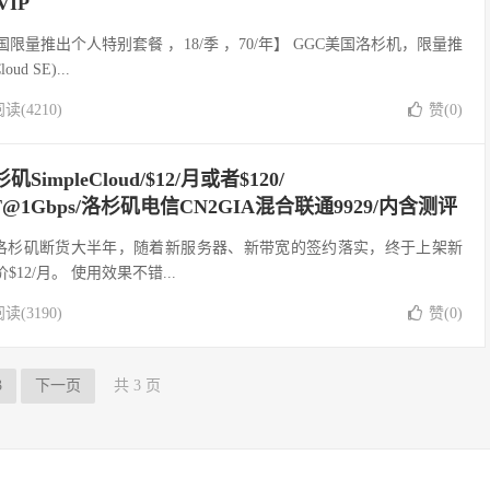
VIP
ud 美国限量推出个人特别套餐 ，18/季 ，70/年】 GGC美国洛杉机，限量推
d SE)...
读(4210)
赞(
0
)
洛杉矶SimpleCloud/$12/月或者$120/
G/1T@1Gbps/洛杉矶电信CN2GIA混合联通9929/内含测评
sCloud洛杉矶断货大半年，随着新服务器、新带宽的签约落实，终于上架新
步价$12/月。 使用效果不错...
读(3190)
赞(
0
)
3
下一页
共 3 页