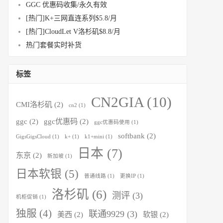
GGC 优惠码收集/永久有效
[热门]K+三网直连系列$5.8/月
[热门]CloudLet V洛杉矶$8.8/月
热门套餐实时补货
标签
CN2GIA
(10)
CMI洛杉矶
(2)
cn2
(1)
ggc
(2)
ggc优惠码
(2)
ggc优惠码使用
(1)
softbank
(2)
GigsGigsCloud
(1)
k+
(1)
k1+mini
(1)
日本
(7)
东京
(2)
新加坡
(1)
日本软银
(5)
普通线路
(1)
更换IP
(1)
洛杉矶
(6)
测评
(3)
机柜促销
(1)
独服
(4)
联通9929
(3)
美西
(2)
软银
(2)