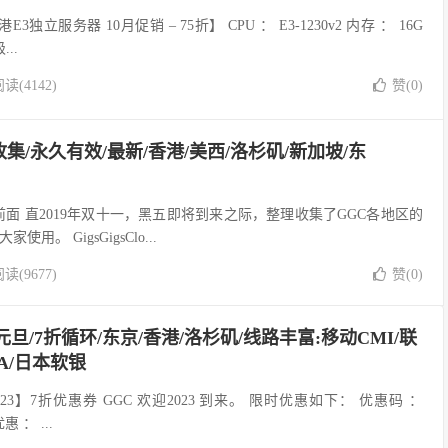
 香港E3独立服务器 10月促销 – 75折】 CPU ： E3-1230v2 内存 ： 16G
..
读(4142)
赞(
0
)
收集/永久有效/最新/香港/美西/洛杉矶/新加坡/东
官网 写在前面 直2019年双十一，黑五即将到来之际，整理收集了GGC各地区的
。 GigsGigsClo...
读(9677)
赞(
0
)
/2023元旦/7折循环/东京/香港/洛杉矶/线路丰富:移动CMI/联
IA/日本软银
欢迎 2023】7折优惠券 GGC 欢迎2023 到来。 限时优惠如下： 优惠码 ：
惠 ： ...